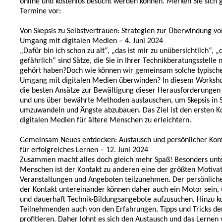
online und kostenlos besucht werden können. Merken Sie sich 
Termine vor:
Von Skepsis zu Selbstvertrauen: Strategien zur Überwindung v
Umgang mit digitalen Medien – 4. Juni 2024
„Dafür bin ich schon zu alt“, „das ist mir zu unübersichtlich“, „d
gefährlich“ sind Sätze, die Sie in Ihrer Technikberatungsstelle 
gehört haben?Doch wie können wir gemeinsam solche typisch
Umgang mit digitalen Medien überwinden? In diesem Worksh
die besten Ansätze zur Bewältigung dieser Herausforderungen i
und uns über bewährte Methoden austauschen, um Skepsis in 
umzuwandeln und Ängste abzubauen. Das Ziel ist den ersten K
digitalen Medien für ältere Menschen zu erleichtern.
Gemeinsam Neues entdecken: Austausch und persönlicher Konta
für erfolgreiches Lernen – 12. Juni 2024
Zusammen macht alles doch gleich mehr Spaß! Besonders unte
Menschen ist der Kontakt zu anderen eine der größten Motivat
Veranstaltungen und Angeboten teilzunehmen. Der persönlich
der Kontakt untereinander können daher auch ein Motor sein
und dauerhaft Technik-Bildungsangebote aufzusuchen. Hinzu k
Teilnehmenden auch von den Erfahrungen, Tipps und Tricks de
profitieren. Daher lohnt es sich den Austausch und das Lernen