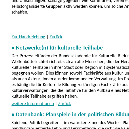
und Umsetzungsvorschläge gegeben, wie Kommunen, Vereine,
selbstorganisierte Gruppen aktiv werden können, um solche A
schaffen.
Zur Handreichung
|
Zurück
• Netzwerke(n) für kulturelle Teilhabe
Der Prozessleitfaden der Bundesakademie für Kulturelle Bildu
Wolfenbüttelrichtet richtet sich an alle Menschen, die der He
kultureller Teilhabe in ihrer Stadt oder Region mit systematis
begegnen wollen. Dies können sowohl Fachkräfte aus Kultur un
als auch Akteur_innen aus der kommunalen Verwaltung. Im Pr
es häufig die für Kulturelle Bildung zuständigen Fachkräfte aus
Kulturverwaltungen, die die Initiative für den Aufbau eines Ne
kulturelle Teilhabe ergriffen haben.
weitere Informationen
|
Zurück
• Datenbank: Planspiele in der politischen Bildu
Spielend Politik begreifen – im wahrsten Sinne des Wortes: Pla
handlungsorientierte Lehr- und Lernmethode, die sich wie ka