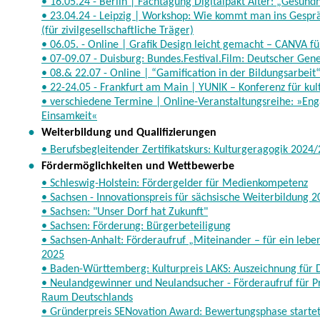
• 16.05.24 - Berlin | Fachtagung Digitalpakt Alter: „Gesund
• 23.04.24 - Leipzig | Workshop: Wie kommt man ins Gesp
(für zivilgesellschaftliche Träger)
• 06.05. - Online | Grafik Design leicht gemacht – CANVA f
• 07-09.07 - Duisburg: Bundes.Festival.Film: Deutscher Gen
• 08.& 22.07 - Online | “Gamification in der Bildungsarbeit
• 22-24.05 - Frankfurt am Main | YUNIK – Konferenz für kul
• verschiedene Termine | Online-Veranstaltungsreihe: »Eng
Einsamkeit«
•
Weiterbildung und Qualifizierungen
• Berufsbegleitender Zertifikatskurs: Kulturgeragogik 2024
•
Fördermöglichkeiten und Wettbewerbe
• Schleswig-Holstein: Fördergelder für Medienkompetenz
• Sachsen - Innovationspreis für sächsische Weiterbildung 
• Sachsen: "Unser Dorf hat Zukunft"
• Sachsen: Förderung: Bürgerbeteiligung
• Sachsen-Anhalt: Förderaufruf „Miteinander – für ein lebe
2025
• Baden-Württemberg: Kulturpreis LAKS: Auszeichnung für 
• Neulandgewinner und Neulandsucher - Förderaufruf für Pr
Raum Deutschlands
• Gründerpreis SENovation Award: Bewertungsphase starte