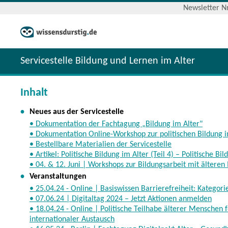
Newsletter Nr
Servicestelle Bildung und Lernen im Alter
Inhalt
•
Neues aus der Servicestelle
• Dokumentation der Fachtagung „Bildung im Alter"
• Dokumentation Online-Workshop zur politischen Bildung i
• Bestellbare Materialien der Servicestelle
• Artikel: Politische Bildung im Alter (Teil 4) – Politische Bi
• 04. & 12. Juni | Workshops zur Bildungsarbeit mit ältere
•
Veranstaltungen
• 25.04.24 - Online | Basiswissen Barrierefreiheit: Kategor
• 07.06.24 | Digitaltag 2024 – Jetzt Aktionen anmelden
• 18.04.24 - Online | Politische Teilhabe älterer Menschen f
internationaler Austausch