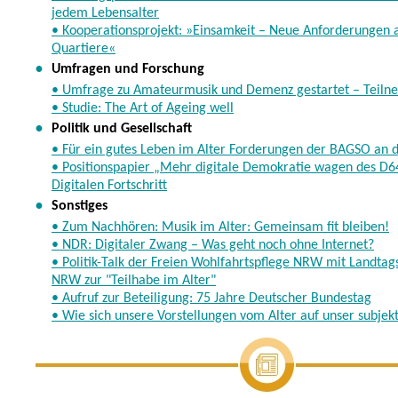
jedem Lebensalter
• Kooperationsprojekt: »Einsamkeit – Neue Anforderungen 
Quartiere«
•
Umfragen und Forschung
• Umfrage zu Amateurmusik und Demenz gestartet – Teiln
• Studie: The Art of Ageing well
•
Politik und Gesellschaft
• Für ein gutes Leben im Alter Forderungen der BAGSO an d
• Positionspapier „Mehr digitale Demokratie wagen des D6
Digitalen Fortschritt
•
Sonstiges
• Zum Nachhören: Musik im Alter: Gemeinsam fit bleiben!
• NDR: Digitaler Zwang – Was geht noch ohne Internet?
• Politik-Talk der Freien Wohlfahrtspflege NRW mit Landta
NRW zur "Teilhabe im Alter"
• Aufruf zur Beteiligung: 75 Jahre Deutscher Bundestag
• Wie sich unsere Vorstellungen vom Alter auf unser subjekt