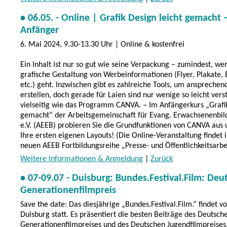
• 06.05. - Online | Grafik Design leicht gemacht
Anfänger
6. Mai 2024, 9.30-13.30 Uhr | Online & kostenfrei
Ein Inhalt ist nur so gut wie seine Verpackung – zumindest, we
grafische Gestaltung von Werbeinformationen (Flyer, Plakate,
etc.) geht. Inzwischen gibt es zahlreiche Tools, um ansprechen
erstellen, doch gerade für Laien sind nur wenige so leicht vers
vielseitig wie das Programm CANVA. – Im Anfängerkurs „Grafik
gemacht“ der Arbeitsgemeinschaft für Evang. Erwachsenenbil
e.V. (AEEB) probieren Sie die Grundfunktionen von CANVA aus 
Ihre ersten eigenen Layouts! (Die Online-Veranstaltung finde
neuen AEEB Fortbildungsreihe „Presse- und Öffentlichkeitsarbei
Weitere Informationen & Anmeldung
|
Zurück
• 07-09.07 - Duisburg: Bundes.Festival.Film: Deu
Generationenfilmpreis
Save the date: Das diesjährige „Bundes.Festival.Film.“ findet vom
Duisburg statt. Es präsentiert die besten Beiträge des Deutsch
Generationenfilmpreises und des Deutschen Jugendfilmpreises