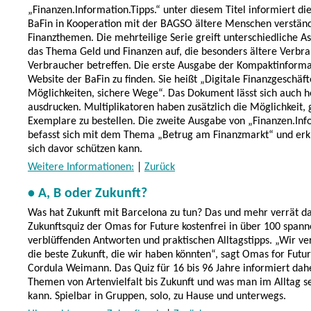
„Finanzen.Information.Tipps.“ unter diesem Titel informiert die
BaFin in Kooperation mit der BAGSO ältere Menschen verständ
Finanzthemen. Die mehrteilige Serie greift unterschiedliche 
das Thema Geld und Finanzen auf, die besonders ältere Verbr
Verbraucher betreffen. Die erste Ausgabe der Kompaktinformat
Website der BaFin zu finden. Sie heißt „Digitale Finanzgeschäf
Möglichkeiten, sichere Wege“. Das Dokument lässt sich auch 
ausdrucken. Multiplikatoren haben zusätzlich die Möglichkeit,
Exemplare zu bestellen. Die zweite Ausgabe von „Finanzen.Info
befasst sich mit dem Thema „Betrug am Finanzmarkt“ und erk
sich davor schützen kann.
Weitere Informationen:
|
Zurück
• A, B oder Zukunft?
Was hat Zukunft mit Barcelona zu tun? Das und mehr verrät d
Zukunftsquiz der Omas for Future kostenfrei in über 100 span
verblüffenden Antworten und praktischen Alltagstipps. „Wir v
die beste Zukunft, die wir haben könnten“, sagt Omas for Futu
Cordula Weimann. Das Quiz für 16 bis 96 Jahre informiert dahe
Themen von Artenvielfalt bis Zukunft und was man im Alltag se
kann. Spielbar in Gruppen, solo, zu Hause und unterwegs.