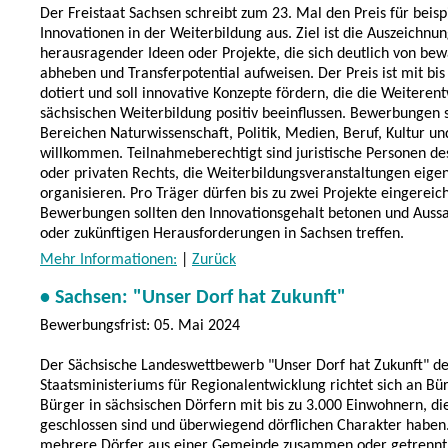
Der Freistaat Sachsen schreibt zum 23. Mal den Preis für beisp
Innovationen in der Weiterbildung aus. Ziel ist die Auszeichnu
herausragender Ideen oder Projekte, die sich deutlich von bew
abheben und Transferpotential aufweisen. Der Preis ist mit bis
dotiert und soll innovative Konzepte fördern, die die Weiteren
sächsischen Weiterbildung positiv beeinflussen. Bewerbungen s
Bereichen Naturwissenschaft, Politik, Medien, Beruf, Kultur un
willkommen. Teilnahmeberechtigt sind juristische Personen des
oder privaten Rechts, die Weiterbildungsveranstaltungen eige
organisieren. Pro Träger dürfen bis zu zwei Projekte eingereic
Bewerbungen sollten den Innovationsgehalt betonen und Aussa
oder zukünftigen Herausforderungen in Sachsen treffen.
Mehr Informationen:
|
Zurück
• Sachsen: "Unser Dorf hat Zukunft"
Bewerbungsfrist: 05. Mai 2024
Der Sächsische Landeswettbewerb "Unser Dorf hat Zukunft" de
Staatsministeriums für Regionalentwicklung richtet sich an B
Bürger in sächsischen Dörfern mit bis zu 3.000 Einwohnern, di
geschlossen sind und überwiegend dörflichen Charakter haben
mehrere Dörfer aus einer Gemeinde zusammen oder getrennt