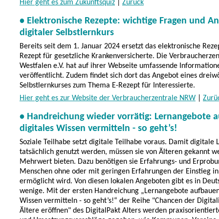
Hier geht es zum Zukunftsquiz
|
Zurück
• Elektronische Rezepte: wichtige Fragen und A
digitaler Selbstlernkurs
Bereits seit dem 1. Januar 2024 ersetzt das elektronische Reze
Rezept für gesetzliche Krankenversicherte. Die Verbraucherzen
Westfalen e.V. hat auf ihrer Webseite umfassende Informatio
veröffentlicht. Zudem findet sich dort das Angebot eines drei
Selbstlernkurses zum Thema E-Rezept für Interessierte.
Hier geht es zur Website der Verbraucherzentrale NRW
|
Zurü
• Handreichung wieder vorrätig: Lernangebote 
digitales Wissen vermitteln - so geht’s!
Soziale Teilhabe setzt digitale Teilhabe voraus. Damit digitale
tatsächlich genutzt werden, müssen sie von Älteren gekannt w
Mehrwert bieten. Dazu benötigen sie Erfahrungs- und Erprobu
Menschen ohne oder mit geringen Erfahrungen der Einstieg in 
ermöglicht wird. Von diesen lokalen Angeboten gibt es in Deut
wenige. Mit der ersten Handreichung „Lernangebote aufbauen,
Wissen vermitteln - so geht’s!“ der Reihe "Chancen der Digital
Ältere eröffnen" des DigitalPakt Alters werden praxisorientiert