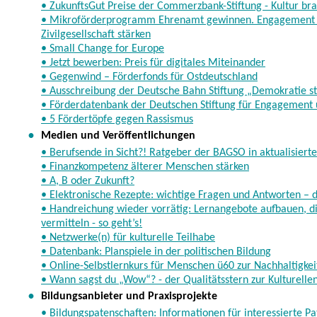
• ZukunftsGut Preise der Commerzbank-Stiftung - Kultur bra
• Mikroförderprogramm Ehrenamt gewinnen. Engagement 
Zivilgesellschaft stärken
• Small Change for Europe
• Jetzt bewerben: Preis für digitales Miteinander
• Gegenwind – Förderfonds für Ostdeutschland
• Ausschreibung der Deutsche Bahn Stiftung „Demokratie s
• Förderdatenbank der Deutschen Stiftung für Engagement
• 5 Fördertöpfe gegen Rassismus
•
Medien und Veröffentlichungen
• Berufsende in Sicht?! Ratgeber der BAGSO in aktualisiert
• Finanzkompetenz älterer Menschen stärken
• A, B oder Zukunft?
• Elektronische Rezepte: wichtige Fragen und Antworten – di
• Handreichung wieder vorrätig: Lernangebote aufbauen, di
vermitteln - so geht’s!
• Netzwerke(n) für kulturelle Teilhabe
• Datenbank: Planspiele in der politischen Bildung
• Online-Selbstlernkurs für Menschen ü60 zur Nachhaltigkei
• Wann sagst du „Wow“? - der Qualitätsstern zur Kulturellen
•
Bildungsanbieter und Praxisprojekte
• Bildungspatenschaften: Informationen für interessierte Pa