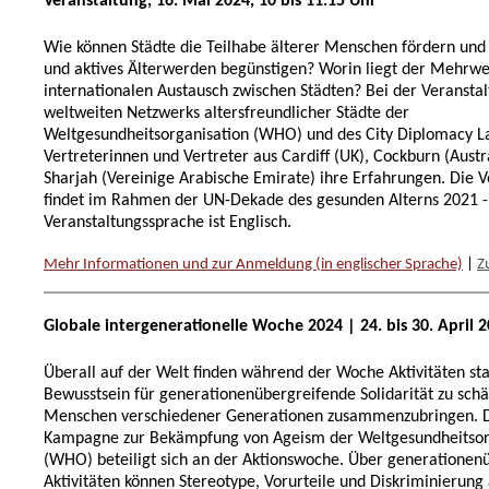
Veranstaltung, 16. Mai 2024, 10 bis 11.15 Uhr
Wie können Städte die Teilhabe älterer Menschen fördern und
und aktives Älterwerden begünstigen? Worin liegt der Mehrwe
internationalen Austausch zwischen Städten? Bei der Veransta
weltweiten Netzwerks altersfreundlicher Städte der
Weltgesundheitsorganisation (WHO) und des City Diplomacy La
Vertreterinnen und Vertreter aus Cardiff (UK), Cockburn (Austr
Sharjah (Vereinige Arabische Emirate) ihre Erfahrungen. Die V
findet im Rahmen der UN-Dekade des gesunden Alterns 2021 - 
Veranstaltungssprache ist Englisch.
Mehr Informationen und zur Anmeldung (in englischer Sprache)
|
Z
Globale intergenerationelle Woche 2024 | 24. bis 30. April 
Überall auf der Welt finden während der Woche Aktivitäten sta
Bewusstsein für generationenübergreifende Solidarität zu sch
Menschen verschiedener Generationen zusammenzubringen. D
Kampagne zur Bekämpfung von Ageism der Weltgesundheitsor
(WHO) beteiligt sich an der Aktionswoche. Über generationen
Aktivitäten können Stereotype, Vorurteile und Diskriminierung