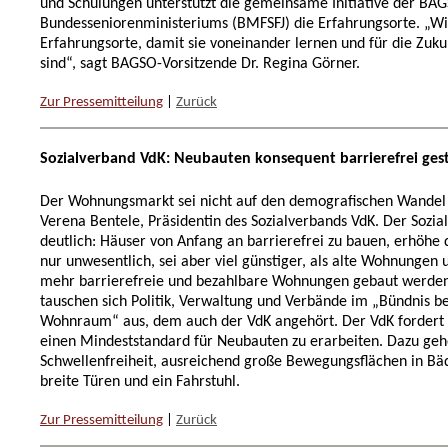
und Schulungen unterstützt die gemeinsame Initiative der BA
Bundesseniorenministeriums (BMFSFJ) die Erfahrungsorte. „Wi
Erfahrungsorte, damit sie voneinander lernen und für die Zuk
sind“, sagt BAGSO-Vorsitzende Dr. Regina Görner.
Zur Pressemitteilung
|
Zurück
Sozialverband VdK: Neubauten konsequent barrierefrei ges
Der Wohnungsmarkt sei nicht auf den demografischen Wandel v
Verena Bentele, Präsidentin des Sozialverbands VdK. Der Sozi
deutlich: Häuser von Anfang an barrierefrei zu bauen, erhöhe
nur unwesentlich, sei aber viel günstiger, als alte Wohnungen
mehr barrierefreie und bezahlbare Wohnungen gebaut werden
tauschen sich Politik, Verwaltung und Verbände im „Bündnis b
Wohnraum“ aus, dem auch der VdK angehört. Der VdK fordert 
einen Mindeststandard für Neubauten zu erarbeiten. Dazu geh
Schwellenfreiheit, ausreichend große Bewegungsflächen in Bä
breite Türen und ein Fahrstuhl.
Zur Pressemitteilung
|
Zurück