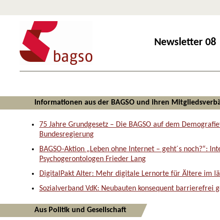
Newsletter 08 
Informationen aus der BAGSO und ihren Mitgliedsver
75 Jahre Grundgesetz – Die BAGSO auf dem Demografief
Bundesregierung
BAGSO-Aktion „Leben ohne Internet – geht´s noch?“: In
Psychogerontologen Frieder Lang
DigitalPakt Alter: Mehr digitale Lernorte für Ältere im 
Sozialverband VdK: Neubauten konsequent barrierefrei g
Aus Politik und Gesellschaft